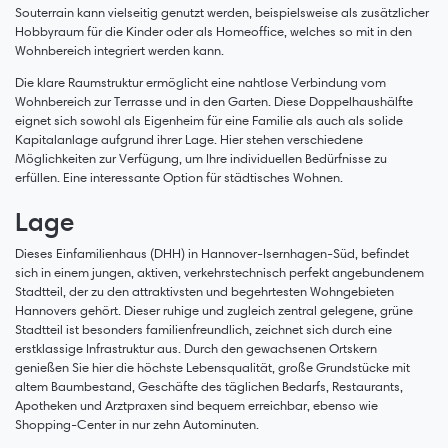
Souterrain kann vielseitig genutzt werden, beispielsweise als zusätzlicher
Hobbyraum für die Kinder oder als Homeoffice, welches so mit in den
Wohnbereich integriert werden kann.
Die klare Raumstruktur ermöglicht eine nahtlose Verbindung vom
Wohnbereich zur Terrasse und in den Garten. Diese Doppelhaushälfte
eignet sich sowohl als Eigenheim für eine Familie als auch als solide
Kapitalanlage aufgrund ihrer Lage. Hier stehen verschiedene
Möglichkeiten zur Verfügung, um Ihre individuellen Bedürfnisse zu
erfüllen. Eine interessante Option für städtisches Wohnen.
Lage
Dieses Einfamilienhaus (DHH) in Hannover-Isernhagen-Süd, befindet
sich in einem jungen, aktiven, verkehrstechnisch perfekt angebundenem
Stadtteil, der zu den attraktivsten und begehrtesten Wohngebieten
Hannovers gehört. Dieser ruhige und zugleich zentral gelegene, grüne
Stadtteil ist besonders familienfreundlich, zeichnet sich durch eine
erstklassige Infrastruktur aus. Durch den gewachsenen Ortskern
genießen Sie hier die höchste Lebensqualität, große Grundstücke mit
altem Baumbestand, Geschäfte des täglichen Bedarfs, Restaurants,
Apotheken und Arztpraxen sind bequem erreichbar, ebenso wie
Shopping-Center in nur zehn Autominuten.