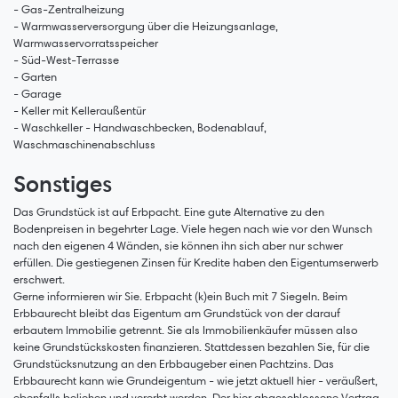
- Gas-Zentralheizung
- Warmwasserversorgung über die Heizungsanlage,
Warmwasservorratsspeicher
- Süd-West-Terrasse
- Garten
- Garage
- Keller mit Kelleraußentür
- Waschkeller - Handwaschbecken, Bodenablauf,
Waschmaschinenabschluss
Sonstiges
Das Grundstück ist auf Erbpacht. Eine gute Alternative zu den
Bodenpreisen in begehrter Lage. Viele hegen nach wie vor den Wunsch
nach den eigenen 4 Wänden, sie können ihn sich aber nur schwer
erfüllen. Die gestiegenen Zinsen für Kredite haben den Eigentumserwerb
erschwert.
Gerne informieren wir Sie. Erbpacht (k)ein Buch mit 7 Siegeln. Beim
Erbbaurecht bleibt das Eigentum am Grundstück von der darauf
erbautem Immobilie getrennt. Sie als Immobilienkäufer müssen also
keine Grundstückskosten finanzieren. Stattdessen bezahlen Sie, für die
Grundstücksnutzung an den Erbbaugeber einen Pachtzins. Das
Erbbaurecht kann wie Grundeigentum - wie jetzt aktuell hier - veräußert,
ebenfalls beliehen und vererbt werden. Der hier abgeschlossene Vertrag