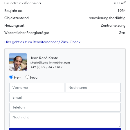
Grundstücksfläche ca.
611 m²
Baujahr ca.
1954
Objektzustand
renovierungsbedürftig
Heizungsart
Zentralheizung
Wesentlicher Energieträger
Gas
Hier geht es zum Renditerechner / Zins-Check
Jean René Kaste
r.kaste@kaste-immobilien.com
+49 (0)172 / 54 77 689
Herr
Frau