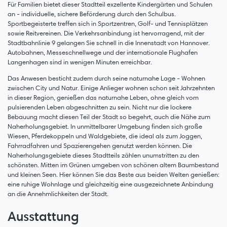
Für Familien bietet dieser Stadtteil exzellente Kindergärten und Schulen
an - individuelle, sichere Beförderung durch den Schulbus.
Sportbegeisterte treffen sich in Sportzentren, Golf- und Tennisplätzen
sowie Reitvereinen. Die Verkehrsanbindung ist hervorragend, mit der
Stadtbahnlinie 9 gelangen Sie schnell in die Innenstadt von Hannover.
Autobahnen, Messeschnellwege und der internationale Flughafen
Langenhagen sind in wenigen Minuten erreichbar.
Das Anwesen besticht zudem durch seine naturnahe Lage - Wohnen
zwischen City und Natur. Einige Anlieger wohnen schon seit Jahrzehnten
in dieser Region, genießen das naturnahe Leben, ohne gleich vom
pulsierenden Leben abgeschnitten zu sein. Nicht nur die lockere
Bebauung macht diesen Teil der Stadt so begehrt, auch die Nähe zum
Naherholungsgebiet. In unmittelbarer Umgebung finden sich große
Wiesen, Pferdekoppeln und Waldgebiete, die ideal als zum Joggen,
Fahrradfahren und Spazierengehen genutzt werden können. Die
Naherholungsgebiete dieses Stadtteils zählen unumstritten zu den
schönsten. Mitten im Grünen umgeben von schönen altem Baumbestand
und kleinen Seen. Hier können Sie das Beste aus beiden Welten genießen:
eine ruhige Wohnlage und gleichzeitig eine ausgezeichnete Anbindung
an die Annehmlichkeiten der Stadt.
Ausstattung