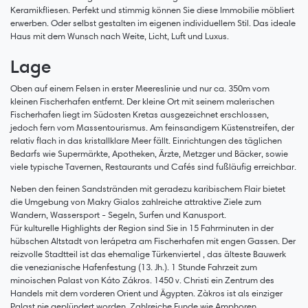
Keramikfliesen. Perfekt und stimmig können Sie diese Immobilie möbliert
erwerben. Oder selbst gestalten im eigenen individuellem Stil. Das ideale
Haus mit dem Wunsch nach Weite, Licht, Luft und Luxus.
Lage
Oben auf einem Felsen in erster Meereslinie und nur ca. 350m vom
kleinen Fischerhafen entfernt. Der kleine Ort mit seinem malerischen
Fischerhafen liegt im Südosten Kretas ausgezeichnet erschlossen,
jedoch fern vom Massentourismus. Am feinsandigem Küstenstreifen, der
relativ flach in das kristallklare Meer fällt. Einrichtungen des täglichen
Bedarfs wie Supermärkte, Apotheken, Ärzte, Metzger und Bäcker, sowie
viele typische Tavernen, Restaurants und Cafés sind fußläufig erreichbar.
Neben den feinen Sandstränden mit geradezu karibischem Flair bietet
die Umgebung von Makry Gialos zahlreiche attraktive Ziele zum
Wandern, Wassersport - Segeln, Surfen und Kanusport.
Für kulturelle Highlights der Region sind Sie in 15 Fahrminuten in der
hübschen Altstadt von Ierápetra am Fischerhafen mit engen Gassen. Der
reizvolle Stadtteil ist das ehemalige Türkenviertel , das älteste Bauwerk
die venezianische Hafenfestung (13. Jh.). 1 Stunde Fahrzeit zum
minoischen Palast von Káto Zákros. 1450 v. Christi ein Zentrum des
Handels mit dem vorderen Orient und Ägypten. Zàkros ist als einziger
Palast nie geplündert worden. Zahlreiche Funde wie Amphoren,