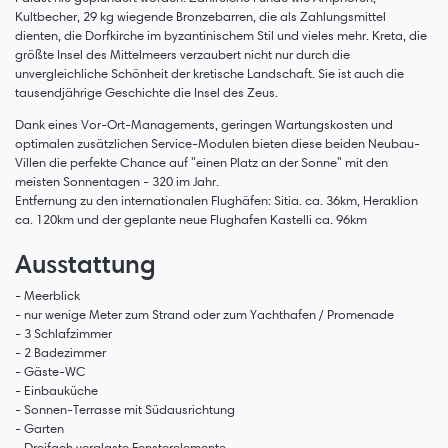
Kultbecher, 29 kg wiegende Bronzebarren, die als Zahlungsmittel
dienten, die Dorfkirche im byzantinischem Stil und vieles mehr. Kreta, die
größte Insel des Mittelmeers verzaubert nicht nur durch die
unvergleichliche Schönheit der kretische Landschaft. Sie ist auch die
tausendjährige Geschichte die Insel des Zeus.
Dank eines Vor-Ort-Managements, geringen Wartungskosten und
optimalen zusätzlichen Service-Modulen bieten diese beiden Neubau-
Villen die perfekte Chance auf "einen Platz an der Sonne" mit den
meisten Sonnentagen - 320 im Jahr.
Entfernung zu den internationalen Flughäfen: Sitia. ca. 36km, Heraklion
ca. 120km und der geplante neue Flughafen Kastelli ca. 96km
Ausstattung
- Meerblick
- nur wenige Meter zum Strand oder zum Yachthafen / Promenade
- 3 Schlafzimmer
- 2 Badezimmer
- Gäste-WC
- Einbauküche
- Sonnen-Terrasse mit Südausrichtung
- Garten
- Dreifach verglaste Fensterelemente