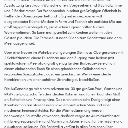
Ausstattung lässt kaum Wünsche offen. Vorgesehen sind 3 Schlafzimmer
und 2 Badezimmer. Der Wohnbereich in seiner großzügigen Offenheit in
fließenden Übergängen hell und luftig mit einbezogener voll
ausgestatteter Küche. Modern in Form und Technik ein perfekter Mix aus
großzügigem Wohngefühl, praktischen Eigenschaften für viel
Wohlempfinden. So kann man parallel zum Kochen weiter mit den
Gästen plaudern. Die Terrasse ist nach Süden zum Sandstrand und dem
Meer ausgerichtet.
Über eine Treppe im Wohnbereich gelangen Sie in das Obergeschoss mit
2 Schlafzimmer, einem Duschbad und den Zugang zum Balkon (mit
spektakulärem Meerblick) groß genug für den Barbecue-Bereich an
einem einladenden Tisch für einen griechischen Grillabend mit
regionalen Spezialitäten, dazu ein griechischer Wein - eine ideale
Kombination um einen schönen Strandtag zu beschließen.
Die Außenanlage mit einem privaten ca. 30 qm großen Pool, Garten und
PKW-Stellplatz schaffen den idealen Rahmen und für ein höchstes Maß
an Sicherheit und Privatsphäre. Das architektonische Design folgt einer
Kombination aus klaren Linien, lokalem kretischen Stein und einer
modernen Innenarchitektur. Für die Wärmedämmung werden
hochwertige Baustoffe verwendet, dreifach verglaste Aluminiumfenster
mit Energiesparprofilen und Aluminium. Jalousien u.a. für thermische und
akustische Isolierung. Die Ferienvilla verfügt in allen Bereichen über