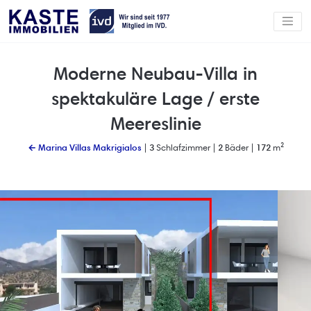
Moderne Neubau-Villa in
spektakuläre Lage / erste
Meereslinie
← Marina Villas Makrigialos
|
3
Schlafzimmer |
2
Bäder |
172
m²