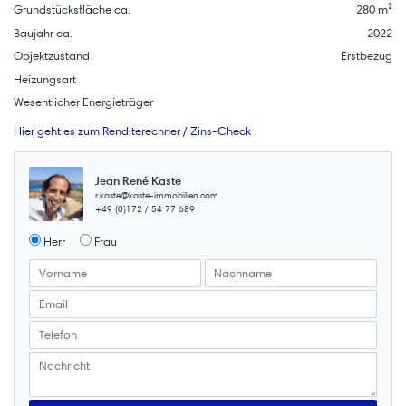
Grundstücksfläche ca.
280 m²
Baujahr ca.
2022
Objektzustand
Erstbezug
Heizungsart
Wesentlicher Energieträger
Hier geht es zum Renditerechner / Zins-Check
Jean René Kaste
r.kaste@kaste-immobilien.com
+49 (0)172 / 54 77 689
Herr
Frau