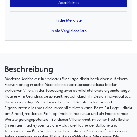
In die Merkliste
In die Vergleichsliste
Beschreibung
Moderne Architektur in spektakulärer Lage direkt hoch oben auf einem
Felsvorsprung in erster Meereslinie charakterisieren diese beiden
exklusiven Villen. In der Bebauung zwei parallel stehende eigenständige
Häuser - im Grundriss gespiegelt, jedoch durch ihr Design Individualität.
Dieses einmalige Villen-Ensemble bietet Kapitalanlegern und
Eigennutzern alles was eine Immobilie bieten kann. Beste 1A Lage - direkt
am Strand, modernes Flair, optimale Infrastruktur und ein interessantes
Wertsteigerungspotenzial. Bei dieser Villeneinheit, mit einer Nettofläche
(Innenraumfläche) von 125 qm - plus die Fläche der Balkone und
Terrassen genießen Sie durch die bodentiefen Panoramafenster einen
freien atemberaubenden Blick auf das türkisblaue Mittelmeer. Die