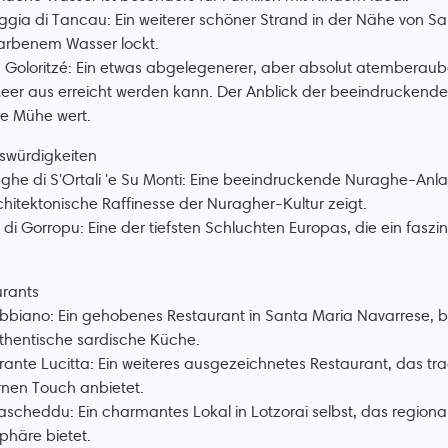
ggia di Tancau: Ein weiterer schöner Strand in der Nähe von S
farbenem Wasser lockt.
 Goloritzé: Ein etwas abgelegenerer, aber absolut atemberau
er aus erreicht werden kann. Der Anblick der beeindruckende
ie Mühe wert.
swürdigkeiten
ghe di S'Ortali 'e Su Monti: Eine beeindruckende Nuraghe-Anlag
chitektonische Raffinesse der Nuragher-Kultur zeigt.
 di Gorropu: Eine der tiefsten Schluchten Europas, die ein fasz
urants
abbiano: Ein gehobenes Restaurant in Santa Maria Navarrese, b
thentische sardische Küche.
orante Lucitta: Ein weiteres ausgezeichnetes Restaurant, das tra
nen Touch anbietet.
ascheddu: Ein charmantes Lokal in Lotzorai selbst, das regional
häre bietet.