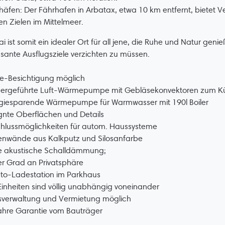
häfen: Der Fährhafen in Arbatax, etwa 10 km entfernt, bietet 
n Zielen im Mittelmeer.
ai ist somit ein idealer Ort für all jene, die Ruhe und Natur g
ssante Ausflugsziele verzichten zu müssen.
ne-Besichtigung möglich
sergeführte Luft-Wärmepumpe mit Gebläsekonvektoren zum K
rgiesparende Wärmepumpe für Warmwasser mit 190l Boiler
gnte Oberflächen und Details
hlussmöglichkeiten für autom. Haussysteme
enwände aus Kalkputz und Silosanfarbe
e akustische Schalldämmung;
r Grad an Privatsphäre
uto-Ladestation im Parkhaus
 Einheiten sind völlig unabhängig voneinander
sverwaltung und Vermietung möglich
ahre Garantie vom Bauträger