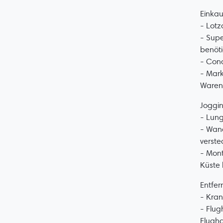
Einkau
- Lotz
- Supe
benöti
- Cona
- Mark
Waren
Joggi
- Lung
- Wan
verste
- Mont
Küste 
Entfer
- Kran
- Flug
Flugha