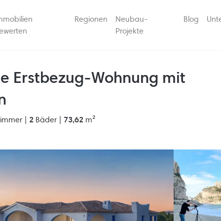
mmobilien
Regionen
Neubau-
Blog
Unt
ewerten
Projekte
te Erstbezug-Wohnung mit
n
zimmer |
2
Bäder |
73,62
m²