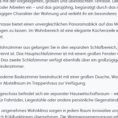
s mit der vorgelagerten, großen und überdachten Terrasse. Die
oder Arbeiten ein – und das ganzjährig, begünstigt durch das 
gigen Charakter der Wohnung und verleiht ihr ein besonderes F
rrasse bietet einen unvergleichlichen Panoramablick auf das M
ngen zu lassen. Im Wohnbereich ist eine elegante Küchenzeile in
t.
ohnzimmer aus gelangen Sie in den separaten Schlafbereich, 
ennt ist. Das Hauptschlafzimmer ist mit einem großen Fenster a
. Das zweite Schlafzimmer verfügt ebenfalls über ein großzügig
Kinderzimmer.
oderne Badezimmer beeindruckt mit einer großen Dusche, Wasc
er Abstellraum im Treppenhaus zur Verfügung.
geschoss befindet sich ein separater Hauswirtschaftsraum – e
für Fahrräder, Liegestühle oder andere persönliche Gegenständ
n angenehmes Wohnklima sorgen in jedem Raum innovative und s
ch Kühlfunktionen übernehmen. Die Warmwasserversorgung erfol