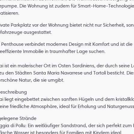
pumpe. Die Wohnung ist zudem für Smart-Home-Technologie vor
tisieren.
ivate Parkplatz vor der Wohnung bietet nicht nur Sicherheit, son
ofahrzeuge ausgestattet.
 Penthouse verbindet modernes Design mit Komfort und ist die p
eeffiziente Immobilie in traumhafter Lage suchen.
ai ist ein malerischer Ort im Osten Sardiniens, der durch sein
u den Städten Santa Maria Navarrese und Tortolì besticht. Dies
schöne Natur, die sie umgibt.
eschreibung
ai liegt eingebettet zwischen sanften Hügeln und dem kristallk
 eine friedliche Atmosphäre, ideal für Erholung und Naturgenuss
elegene Strände
ggia di Pollu: Ein weitläufiger Sandstrand, der sich perfekt 
 flache Wasser ist besonders für Familien mit Kindern ideal.