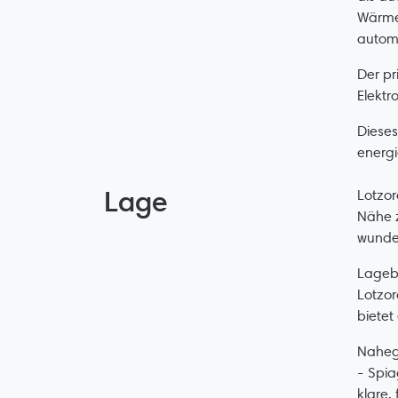
Wärme
automa
Der pr
Elektr
Dieses
energi
Lage
Lotzor
Nähe z
wunder
Lageb
Lotzor
bietet
Naheg
- Spia
klare,