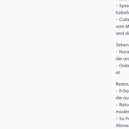
- Spia
türkis
- Cala
vom Me
sind d
Sehen
- Nura
die ar
- Gola
ist.
Resta
- Il G
die au
- Rist
moder
- Su P
Atmosp