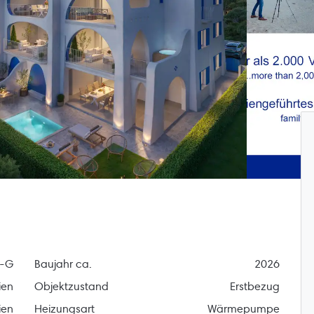
S-G
Baujahr ca.
2026
ien
Objektzustand
Erstbezug
lien
Heizungsart
Wärmepumpe