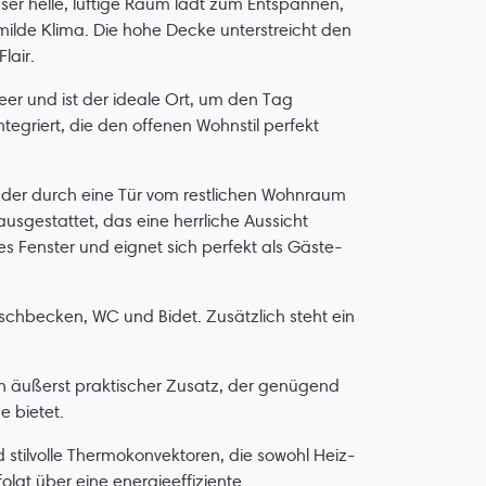
ser helle, luftige Raum lädt zum Entspannen,
milde Klima. Die hohe Decke unterstreicht den
lair.
eer und ist der ideale Ort, um den Tag
tegriert, die den offenen Wohnstil perfekt
der durch eine Tür vom restlichen Wohnraum
usgestattet, das eine herrliche Aussicht
es Fenster und eignet sich perfekt als Gäste-
hbecken, WC und Bidet. Zusätzlich steht ein
in äußerst praktischer Zusatz, der genügend
e bietet.
tilvolle Thermokonvektoren, die sowohl Heiz-
gt über eine energieeffiziente