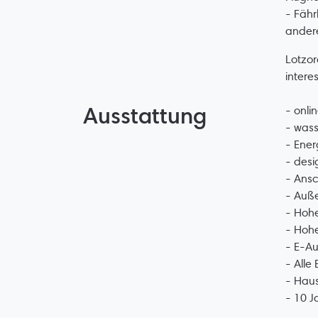
- Fähr
andere
Lotzor
intere
Ausstattung
- onli
- was
- Ene
- desi
- Ansc
- Auß
- Hoh
- Hohe
- E-A
- Alle
- Hau
- 10 J