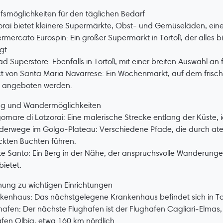
fsmöglichkeiten für den täglichen Bedarf
orai bietet kleinere Supermärkte, Obst- und Gemüseläden, eine 
rmercato Eurospin: Ein großer Supermarkt in Tortolì, der alles 
gt.
d Superstore: Ebenfalls in Tortolì, mit einer breiten Auswahl a
t von Santa Maria Navarrese: Ein Wochenmarkt, auf dem frisc
 angeboten werden.
ng und Wandermöglichkeiten
omare di Lotzorai: Eine malerische Strecke entlang der Küste,
derwege im Golgo-Plateau: Verschiedene Pfade, die durch a
ckten Buchten führen.
e Santo: Ein Berg in der Nähe, der anspruchsvolle Wanderunge
bietet.
nung zu wichtigen Einrichtungen
kenhaus: Das nächstgelegene Krankenhaus befindet sich in Tort
hafen: Der nächste Flughafen ist der Flughafen Cagliari-Elmas, 
fen Olbia, etwa 160 km nördlich.