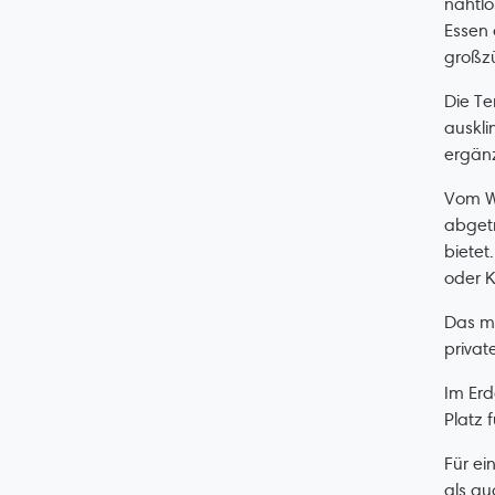
nahtlo
Essen 
großzü
Die Te
auskli
ergänz
Vom W
abgetr
bietet
oder 
Das m
privat
Im Erd
Platz 
Für ei
als au