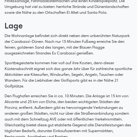
Fitnessanlage, Fahrradabstellflächen und einen Kinderspielplatz. Die
Umgebung hat viel zu bieten: herrliche Strände und Dünenlandschaften
sowie die Nähe zu den Ortschaften El Altet und Santa Pola.
Lage
Die Wohnanlage befindet sich direkt neben dem unberührten Naturpark
der Carabassí-Dünen. Nach nur 15 Minuten Fußweg erreiche Sie den
feinen, goldenen Sand des langen, mit der Blauen Flagge
ausgezeichneten Strandes Es Carabassí genießen.
Sportbegeisterte kommen hier voll auf ihre Kosten, denn dieser
Küstenabschnitt eignet sich das ganze Jahr über für zahlreiche sportliche
Aktivitäten wie Kitesurfen, Windsurfen, Segeln, Angeln, Tauchen oder
Wandern. Für die Liebhaber des Golfsports gibt es in der Nähe 21
Golfplätze.
Den Flughafen erreichen Sie in ca. 10 Minuten. Die Anlage ist 15 km von
Alicante und 25 km von Elche, den beiden wichtigsten Städten der
Provinz, entfernt. Außerdem gibt es hervorragende Verbindungen zu
anderen großen Städten, nicht nur über die Straßenanbindung sondern
auch mit dem Schnellzug AVE oder mit öffentlichen Verkehrsmitteln.
Gleichzeitig bietet diese gut etablierte Gegend alle Dienstleistungen des
täglichen Bedarfs, darunter Einkaufszentren mit Supermärkten,
Restaurants, Apotheken und Banken.