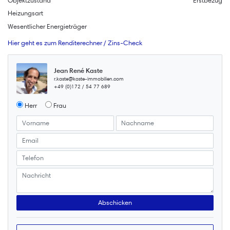
Objektzustand
Erstbezug
Heizungsart
Wesentlicher Energieträger
Hier geht es zum Renditerechner / Zins-Check
Jean René Kaste
r.kaste@kaste-immobilien.com
+49 (0)172 / 54 77 689
Herr
Frau