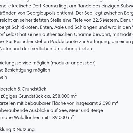
ionelle kretische Dorf Kourna liegt am Rande des einzigen Süß
ränden von Georgioupolis entfernt. Der See liegt zwischen Be
reicht an seiner tiefsten Stelle eine Tiefe von 22,5 Metern. De
ergt Schildkröten, Enten, Aale und Schlangen und wird in de
rf selbst hat seinen authentischen Charme bewahrt, mit tradit
e. Für Besucher stehen Paddelboote zur Verfügung, die einen
 Natur und der friedlichen Umgebung bieten.
ietungsservice möglich (modular anpassbar)
ne Besichtigung möglich
mein
bereich & Grundstück
ßzügiges Grundstück ca. 258.000 m²
arzellen mit bebaubarer Fläche von insgesamt 2.098 m²
mberaubende Ausblicke auf See, Meer und Berge
urnahe Waldflächen mit 189.000 m²
cklung & Nutzung