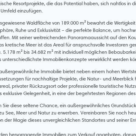
ische Resortprojekte, die das Potential haben, sich nahtlos in 
 Umfeld einzufügen.
sgewiesene Waldfläche von 189.000 m² bewahrt die Wertigkeit 
sphäre, Ruhe und Exklusivität – die perfekte Balance, um hoch
ffen. Mit seiner weitreichenden Panoramaaussicht auf den Ko
s kretische Meer ist das Areal für anspruchsvolle Investoren ge
. 5.178 m² bis 34.682 m² mit individuell möglichen Bebaubarke
 unterschiedlichste Immobilienkonzepte verwirklicht werden k
außergewöhnliche Immobilie bietet neben einem hohen Wertst
setzungen für nachhaltige Projekte, die Natur- und Meerblick
eal, privater Rückzugsort oder professionelle touristische Nut
ls exklusive Gelegenheit, in eine der begehrtesten Regionen des 
 Sie diese seltene Chance, ein außergewöhnliches Grundstück 
u See, Meer und Natur zu erwerben. Vereinbaren Sie noch heut
on der Magie dieses unvergleichlichen Standortes und seiner E
den hervorragende Immobilien zum Verkauf angeboten, darunte