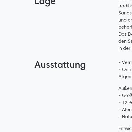
Lage
tradit
Sandst
und er
beherb
Das Do
den Se
in der
Ausstattung
- Verm
- Onli
Allge
Außen
- Gro
- 12 P
- Ate
- Nat
Entwi