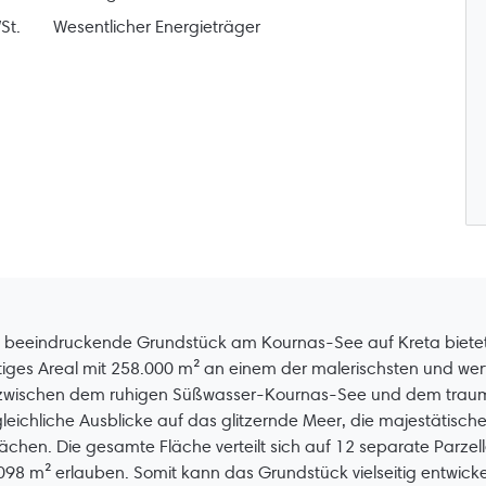
St.
Wesentlicher Energieträger
 beeindruckende Grundstück am Kournas-See auf Kreta bietet 
iges Areal mit 258.000 m² an einem der malerischsten und wertv
zwischen dem ruhigen Süßwasser-Kournas-See und dem traumh
leichliche Ausblicke auf das glitzernde Meer, die majestätisc
ächen. Die gesamte Fläche verteilt sich auf 12 separate Parz
098 m² erlauben. Somit kann das Grundstück vielseitig entwickelt