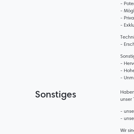
- Pote
- Mögl
- Priv
- Exk
Techni
- Ersc
Sonsti
- Herv
- Hoh
- Unmi
Sonstiges
Haben 
unser 
- uns
- unse
Wir si