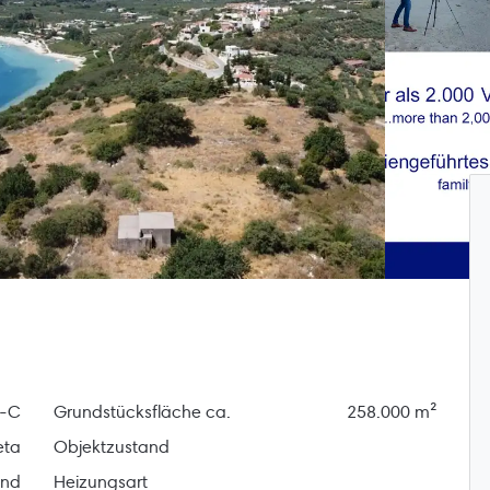
1-C
Grundstücksfläche ca.
258.000 m²
eta
Objektzustand
and
Heizungsart