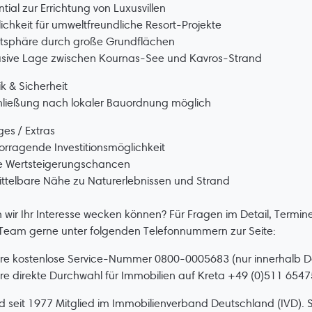
ntial zur Errichtung von Luxusvillen
ichkeit für umweltfreundliche Resort-Projekte
atsphäre durch große Grundflächen
lusive Lage zwischen Kournas-See und Kavros-Strand
k & Sicherheit
hließung nach lokaler Bauordnung möglich
ges / Extras
orragende Investitionsmöglichkeit
e Wertsteigerungschancen
ttelbare Nähe zu Naturerlebnissen und Strand
wir Ihr Interesse wecken können? Für Fragen im Detail, Termine 
Team gerne unter folgenden Telefonnummern zur Seite:
ere kostenlose Service-Nummer 0800-0005683 (nur innerhalb D
re direkte Durchwahl für Immobilien auf Kreta +49 (0)511 654
nd seit 1977 Mitglied im Immobilienverband Deutschland (IVD). 