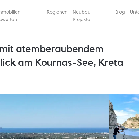
mmobilien
Regionen
Neubau-
Blog
Unt
ewerten
Projekte
k mit atemberaubendem
lick am Kournas-See, Kreta