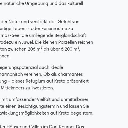
die natürliche Umgebung und das kulturell
der Natur und verstärkt das Gefühl von
wertige Lebens- oder Ferienräume zu
urnas-See, die umliegende Berglandschaft
radezu ein Juwel. Die kleinen Parzellen reichen
iten zwischen 206 m² bis über 6.200 m²,
önnen.
eigerungspotenzial auch ideale
 harmonisch vereinen. Ob als charmantes
zung – dieses Refugium auf Kreta präsentiert
Mittelmeers zu investieren.
mit umfassender Vielfalt und unmittelbarer
e einen Besichtigungstermin und lassen Sie
ntwicklungsmöglichkeiten auf Kreta begeistern.
r Häuser und Villen im Dorf Kourna. Das