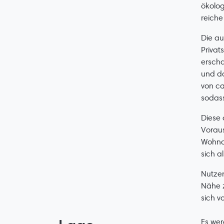
ökolog
reiche
Die au
Privat
erscha
und da
von ca
sodass
Diese 
Voraus
Wohnar
sich a
Nutzen
Nähe z
sich v
Es wer