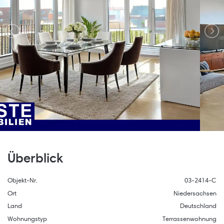
Überblick
Objekt-Nr.
03-2414-C
Ort
Niedersachsen
Land
Deutschland
Wohnungstyp
Terrassenwohnung