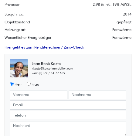
Provision
2,98 % inkl. 19% MWSt.
Baujahr ca.
2014
Objektzustand
gepflegt
Heizungsart
Fernwärme
Wesentlicher Energieträger
Fernwärme
Hier geht es zum Renditerechner / Zins-Check
Jean René Kaste
r.kaste@kaste-immobilien.com
+49 (0)172 / 54 77 689
Herr
Frau