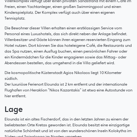
Villenkomplex verfügt über einen privaten Sandstrand mit einem Café im
Freien, einen Yachtanleger, einen großen Swimmingpool und einen
Kinderspielplatz. Der Komplex verfügt auch über einen eigenen
Tennisplatz.
Die Bewohner dieser Villen erhalten einen erstklassigen Service vom
Personal eines Luxushotels, das sich direkt neben der Anlage befindet.
Villenbesitzer und Gäste können ihren eigenen reservierten Eingang zum
Hotel nutzen. Dort können Sie das hoteleigene Café, die Restaurants und
das Spa nutzen, einen Ausflug buchen, einen persönlichen Fahrer oder
ein Kindermädchen für die Kinder engagieren sowie das Mittag- oder
Abendessen bestellen, das umgehend in die Villa geliefert wird.
Die kosmopolitische Küstenstadt Agios Nikolaos liegt 10 Kilometer
südlich.
Der luxuriöse Ferienort Elounda ist 2 km entfernt und der internationale
Flughafen von Heraklion "Nikos Kazantakis" ist etwa eine Autostunde von
hier entfernt.
Lage
Elounda ist ein altes Fischerdorf, das in den letzten Jahren zu einem der
beliebtesten Orte Kretas geworden ist. Elounda besitzt eine einzigartige
natürliche Schönheit und ist von den wunderschönen Inseln Kolokytha im
Süden und Spinalonga im Norden umgeben.