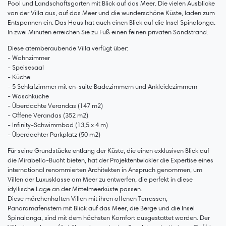
Pool und Landschaftsgarten mit Blick auf das Meer. Die vielen Ausblicke
von der Villa aus, auf das Meer und die wunderschöne Küste, laden zum
Entspannen ein. Das Haus hat auch einen Blick auf die Insel Spinalonga.
In zwei Minuten erreichen Sie zu Fuß einen feinen privaten Sandstrand.
Diese atemberaubende Villa verfügt über:
- Wohnzimmer
- Speisesaal
- Küche
- 5 Schlafzimmer mit en-suite Badezimmern und Ankleidezimmern
- Waschküche
- Überdachte Verandas (147 m2)
- Offene Verandas (352 m2)
- Infinity-Schwimmbad (13,5 x 4 m)
- Überdachter Parkplatz (50 m2)
Für seine Grundstücke entlang der Küste, die einen exklusiven Blick auf
die Mirabello-Bucht bieten, hat der Projektentwickler die Expertise eines
international renommierten Architekten in Anspruch genommen, um
Villen der Luxusklasse am Meer zu entwerfen, die perfekt in diese
idyllische Lage an der Mittelmeerküste passen.
Diese märchenhaften Villen mit ihren offenen Terrassen,
Panoramafenstern mit Blick auf das Meer, die Berge und die Insel
Spinalonga, sind mit dem höchsten Komfort ausgestattet worden. Der