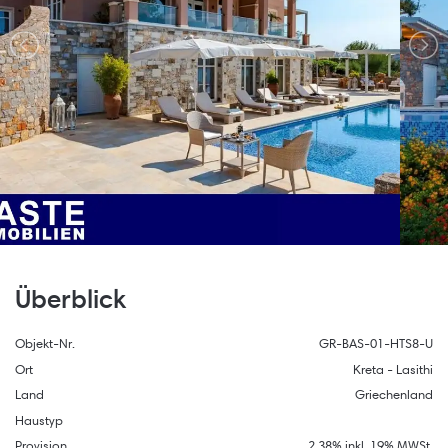
Überblick
Objekt-Nr.
GR-BAS-01-HTS8-U
Ort
Kreta - Lasithi
Land
Griechenland
Haustyp
Provision
2,38% inkl. 19% MWSt.