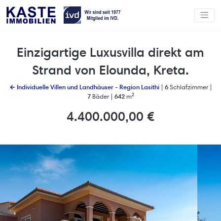
Einzigartige Luxusvilla direkt am
Strand von Elounda, Kreta.
← Individuelle Villen und Landhäuser - Region Lasithi
|
6
Schlafzimmer |
7
Bäder |
642
m²
4.400.000,00 €