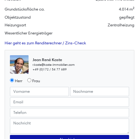
Grundstücksfläche ca.
4.014 m²
Objektzustand
gepflegt
Heizungsart
Zentralheizung
Wesentlicher Energieträger
Hier geht es zum Renditerechner / Zins-Check
Jean René Kaste
r.kaste@kaste-immobilien.com
+49 (0)172 / 54 77 689
Herr
Frau