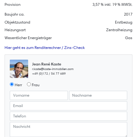
Provision
3,57 % inkl. 19 % MWSt.
Baujahr ca.
2017
Objektzustand
Erstbezug
Heizungsart
Zentralheizung
Wesentlicher Energieträger
Gas
Hier geht es zum Renditerechner / Zins-Check
Jean René Kaste
r.kaste@kaste-immobilien.com
+49 (0)172 / 54 77 689
Herr
Frau