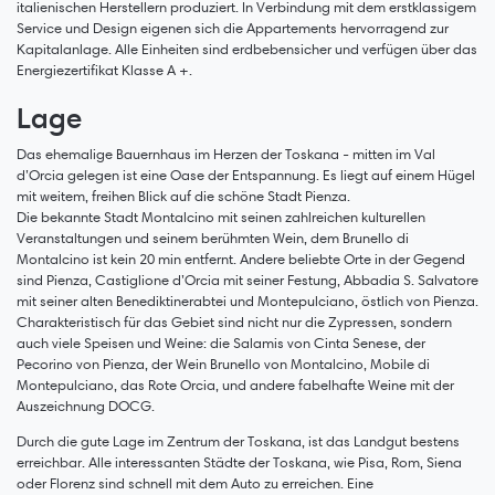
italienischen Herstellern produziert. In Verbindung mit dem erstklassigem
Service und Design eigenen sich die Appartements hervorragend zur
Kapitalanlage. Alle Einheiten sind erdbebensicher und verfügen über das
Energiezertifikat Klasse A +.
Lage
Das ehemalige Bauernhaus im Herzen der Toskana - mitten im Val
d’Orcia gelegen ist eine Oase der Entspannung. Es liegt auf einem Hügel
mit weitem, freihen Blick auf die schöne Stadt Pienza.
Die bekannte Stadt Montalcino mit seinen zahlreichen kulturellen
Veranstaltungen und seinem berühmten Wein, dem Brunello di
Montalcino ist kein 20 min entfernt. Andere beliebte Orte in der Gegend
sind Pienza, Castiglione d’Orcia mit seiner Festung, Abbadia S. Salvatore
mit seiner alten Benediktinerabtei und Montepulciano, östlich von Pienza.
Charakteristisch für das Gebiet sind nicht nur die Zypressen, sondern
auch viele Speisen und Weine: die Salamis von Cinta Senese, der
Pecorino von Pienza, der Wein Brunello von Montalcino, Mobile di
Montepulciano, das Rote Orcia, und andere fabelhafte Weine mit der
Auszeichnung DOCG.
Durch die gute Lage im Zentrum der Toskana, ist das Landgut bestens
erreichbar. Alle interessanten Städte der Toskana, wie Pisa, Rom, Siena
oder Florenz sind schnell mit dem Auto zu erreichen. Eine