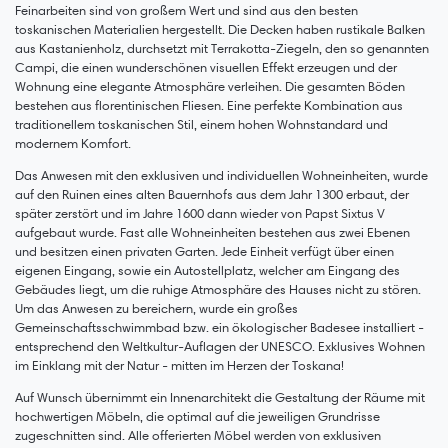
Feinarbeiten sind von großem Wert und sind aus den besten
toskanischen Materialien hergestellt. Die Decken haben rustikale Balken
aus Kastanienholz, durchsetzt mit Terrakotta-Ziegeln, den so genannten
Campi, die einen wunderschönen visuellen Effekt erzeugen und der
Wohnung eine elegante Atmosphäre verleihen. Die gesamten Böden
bestehen aus florentinischen Fliesen. Eine perfekte Kombination aus
traditionellem toskanischen Stil, einem hohen Wohnstandard und
modernem Komfort.
Das Anwesen mit den exklusiven und individuellen Wohneinheiten, wurde
auf den Ruinen eines alten Bauernhofs aus dem Jahr 1300 erbaut, der
später zerstört und im Jahre 1600 dann wieder von Papst Sixtus V
aufgebaut wurde. Fast alle Wohneinheiten bestehen aus zwei Ebenen
und besitzen einen privaten Garten. Jede Einheit verfügt über einen
eigenen Eingang, sowie ein Autostellplatz, welcher am Eingang des
Gebäudes liegt, um die ruhige Atmosphäre des Hauses nicht zu stören.
Um das Anwesen zu bereichern, wurde ein großes
Gemeinschaftsschwimmbad bzw. ein ökologischer Badesee installiert -
entsprechend den Weltkultur-Auflagen der UNESCO. Exklusives Wohnen
im Einklang mit der Natur - mitten im Herzen der Toskana!
Auf Wunsch übernimmt ein Innenarchitekt die Gestaltung der Räume mit
hochwertigen Möbeln, die optimal auf die jeweiligen Grundrisse
zugeschnitten sind. Alle offerierten Möbel werden von exklusiven