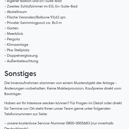
- eigener Balkon und En-Suite-Bad
- Zweites Schlafzimmer im EG, En-Suite-Bad
- Abstellraum
- Fläche Veranden/Balkone 93,62 qm
- Privater Swimmingpool ca. 8x3 m
- Garten
- Meerblick
- Pergola
- Klimaanlage
- Pkw Stellplatz
- Doppelverglasung
- Außenbeleuchtung
Sonstiges
Die Innenaufnahmen stammen von einem Musterobjekt der Anlage -
Änderungen vorbehalten. Keine Maklerprovision. Kaufpreise direkt vom
Bauträger.
Haben wir Ihr Interesse wecken können? Für Fragen im Detail oder direkt
für Termine vor Ort steht Ihnen unser Team gerne unter folgenden
Telefonnummern zur Seite:
- unsere kostenlose Service-Nummer 0800-0005683 (nur innerhalb
Deutschlands)