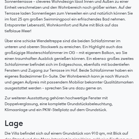
Sonnenterrasse - cleveres Wohndesign lässt Innen und Außen zu einer
Einheit verschmelzen und den Wohnbereich noch größer wirken. Auf der
Terrasse laden Sonnenliegen zum Verweilen ein und natürlich können Sie
im fast 25 qm großen Swimmingpool ein erfrischendes Bad nehmen.
Entspannter Lebensstil, Wohnkomfort und Ruhe mit Blick auf das
tiefblaue Meer!
Über eine schicke Wendeltreppe sind die beiden Schlafzimmer im
unteren und oberen Stockwerk zu erreichen. Ein Highlight auch das
großzügige Masterschlafzimmer im OG - mit eigenem Balkon, wo Sie
einen traumhaften Ausblick genießen können. Ein ebenso großes zweites
Schlafzimmer befindet sich im Erdgeschoss, ebenfalls mit bodentiefen
Fenstern und Zugang zur Terrasse im Hof. Beide Schlafzimmer haben ein
eigenes Badezimmer En-Suite. Der Wohnbereich kann je nach Wunsch
und gegen Aufpreis mit passendem Mobiliar bekannter Qualitätsmarken
ausgestattet werden - sprechen Sie uns dazu gerne an.
Zur weiteren Ausstattung gehören hochwertige Fenster mit
Doppelverglasung, eine komplette Grundstücksbeleuchtung,
Klimaanlage und ein PKW-Stellplatz auf dem Grundstück.
Lage
Die Villa befindet sich auf einem Grundstück von 910 qm, mit Blick auf