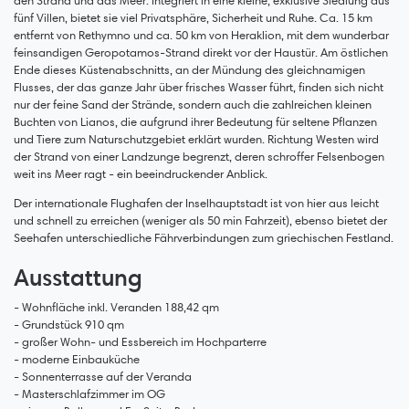
den Strand und das Meer. Integriert in eine kleine, exklusive Siedlung aus
fünf Villen, bietet sie viel Privatsphäre, Sicherheit und Ruhe. Ca. 15 km
entfernt von Rethymno und ca. 50 km von Heraklion, mit dem wunderbar
feinsandigen Geropotamos-Strand direkt vor der Haustür. Am östlichen
Ende dieses Küstenabschnitts, an der Mündung des gleichnamigen
Flusses, der das ganze Jahr über frisches Wasser führt, finden sich nicht
nur der feine Sand der Strände, sondern auch die zahlreichen kleinen
Buchten von Lianos, die aufgrund ihrer Bedeutung für seltene Pflanzen
und Tiere zum Naturschutzgebiet erklärt wurden. Richtung Westen wird
der Strand von einer Landzunge begrenzt, deren schroffer Felsenbogen
weit ins Meer ragt - ein beeindruckender Anblick.
Der internationale Flughafen der Inselhauptstadt ist von hier aus leicht
und schnell zu erreichen (weniger als 50 min Fahrzeit), ebenso bietet der
Seehafen unterschiedliche Fährverbindungen zum griechischen Festland.
Ausstattung
- Wohnfläche inkl. Veranden 188,42 qm
- Grundstück 910 qm
- großer Wohn- und Essbereich im Hochparterre
- moderne Einbauküche
- Sonnenterrasse auf der Veranda
- Masterschlafzimmer im OG