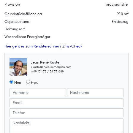
Provision
provisionsfrei
Grundstücksfläche ca.
910 m²
Objektzustand
Erstbezug
Heizungsart
Wesentlicher Energieträger
Hier geht es zum Renditerechner / Zins-Check
Jean René Kaste
r.kaste@kaste-immobilien.com
+49 (0)172 / 54 77 689
Herr
Frau