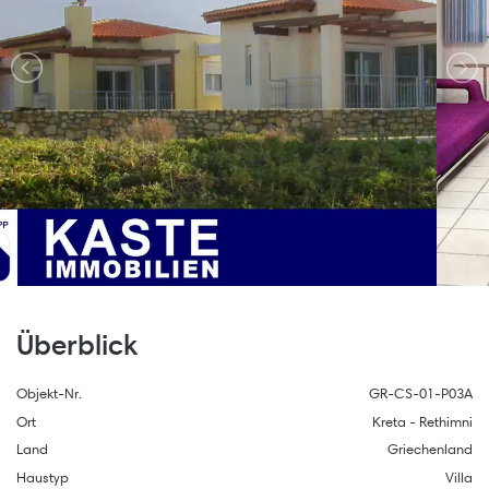
Überblick
Objekt-Nr.
GR-CS-01-P03A
Ort
Kreta - Rethimni
Land
Griechenland
Haustyp
Villa