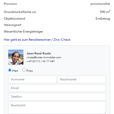
Provision
provisionsfrei
Grundstücksfläche ca.
590 m²
Objektzustand
Erstbezug
Heizungsart
Wesentlicher Energieträger
Hier geht es zum Renditerechner / Zins-Check
Jean René Kaste
r.kaste@kaste-immobilien.com
+49 (0)172 / 54 77 689
Herr
Frau