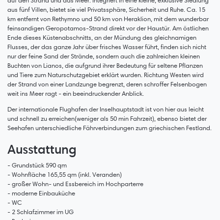
auf den Strand und das Meer. Integriert in eine kleine, exklusive Siedlung
aus fünf Villen, bietet sie viel Privatssphäre, Sicherheit und Ruhe. Ca. 15
km entfernt von Rethymno und 50 km von Heraklion, mit dem wunderbar
feinsandigen Geropotamos-Strand direkt vor der Haustür. Am östlichen
Ende dieses Küstenabschnitts, an der Mündung des gleichnamigen
Flusses, der das ganze Jahr über frisches Wasser führt, finden sich nicht
nur der feine Sand der Strände, sondern auch die zahlreichen kleinen
Buchten von Lianos, die aufgrund ihrer Bedeutung für seltene Pflanzen
und Tiere zum Naturschutzgebiet erklärt wurden. Richtung Westen wird
der Strand von einer Landzunge begrenzt, deren schroffer Felsenbogen
weit ins Meer ragt - ein beeindruckender Anblick.
Der internationale Flughafen der Inselhauptstadt ist von hier aus leicht
und schnell zu erreichen(weniger als 50 min Fahrzeit), ebenso bietet der
Seehafen unterschiedliche Fährverbindungen zum griechischen Festland.
Ausstattung
- Grundstück 590 qm
- Wohnfläche 165,55 qm (inkl. Veranden)
- großer Wohn- und Essbereich im Hochparterre
- moderne Einbauküche
- WC
- 2 Schlafzimmer im UG