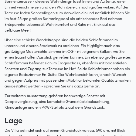
Sonnenterrasse - cleveres Wohndesign lässt Innen und Außen zu einer
Einheit verschmelzen und den Wohnbereich noch größer wirken. Auf der
Terrasse laden Sonnenliegen zum Verweilen ein und natürlich können Sie
im fast 25 qm großen Swimmingpool ein erfrischendes Bad nehmen.
Entspannter Lebensstil, Wohnkomfort und Ruhe mit Blick auf das
tiefblaue Meer!
Über eine schicke Wendeltreppe sind die beiden Schlafzimmer im
unteren und oberen Stockwerk zu erreichen. Ein Highlight auch das
großzügige Masterschlafzimmer im OG - mit eigenem Balkon, wo Sie
einen traumhaften Ausblick genießen können. Ein ebenso großes zweites
Schlafzimmer befindet sich im Erdgeschoss, ebenfalls mit bodentiefen
Fenstern und Zugang zur Terrasse im Hof. Beide Schlafzimmer haben ein
eigenes Badezimmer En-Suite. Der Wohnbereich kann je nach Wunsch
und gegen Aufpreis mit passendem Mobiliar bekannter Qualitätsmarken
ausgestattet werden - sprechen Sie uns dazu gerne an.
Zur weiteren Ausstattung gehören hochwertige Fenster mit
Doppelverglasung, eine komplette Grundstücksbeleuchtung,
Klimaanlage und ein PKW-Stellplatz auf dem Grundstück.
Lage
Die Villa befindet sich auf einem Grundstück von ca. 590 qm, mit Blick