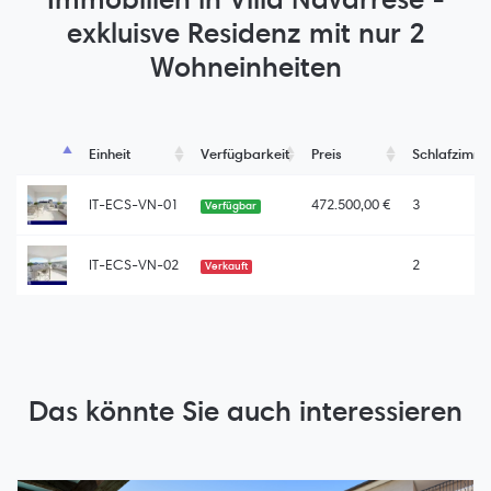
exkluisve Residenz mit nur 2
Wohneinheiten
Einheit
Verfügbarkeit
Preis
Schlafzimm
IT-ECS-VN-01
472.500,00 €
3
Verfügbar
IT-ECS-VN-02
2
Verkauft
Das könnte Sie auch interessieren