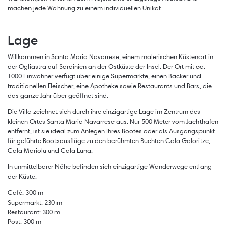
machen jede Wohnung zu einem individuellen Unikat.
Lage
Willkommen in Santa Maria Navarrese, einem malerischen Küstenort in
der Ogliastra auf Sardinien an der Ostküste der Insel. Der Ort mit ca.
1000 Einwohner verfügt über einige Supermärkte, einen Bäcker und
traditionellen Fleischer, eine Apotheke sowie Restaurants und Bars, die
das ganze Jahr über geöffnet sind.
Die Villa zeichnet sich durch ihre einzigartige Lage im Zentrum des
kleinen Ortes Santa Maria Navarrese aus. Nur 500 Meter vom Jachthafen
entfernt, ist sie ideal zum Anlegen Ihres Bootes oder als Ausgangspunkt
für geführte Bootsausflüge zu den berühmten Buchten Cala Goloritze,
Cala Mariolu und Cala Luna.
In unmittelbarer Nähe befinden sich einzigartige Wanderwege entlang
der Küste.
Café: 300 m
Supermarkt: 230 m
Restaurant: 300 m
Post: 300 m