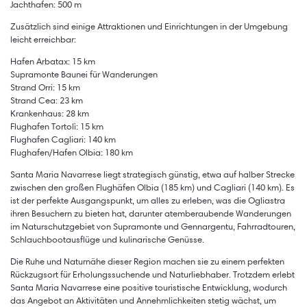
Jachthafen: 500 m
Zusätzlich sind einige Attraktionen und Einrichtungen in der Umgebung
leicht erreichbar:
Hafen Arbatax: 15 km
Supramonte Baunei für Wanderungen
Strand Orri: 15 km
Strand Cea: 23 km
Krankenhaus: 28 km
Flughafen Tortolì: 15 km
Flughafen Cagliari: 140 km
Flughafen/Hafen Olbia: 180 km
Santa Maria Navarrese liegt strategisch günstig, etwa auf halber Strecke
zwischen den großen Flughäfen Olbia (185 km) und Cagliari (140 km). Es
ist der perfekte Ausgangspunkt, um alles zu erleben, was die Ogliastra
ihren Besuchern zu bieten hat, darunter atemberaubende Wanderungen
im Naturschutzgebiet von Supramonte und Gennargentu, Fahrradtouren,
Schlauchbootausflüge und kulinarische Genüsse.
Die Ruhe und Naturnähe dieser Region machen sie zu einem perfekten
Rückzugsort für Erholungssuchende und Naturliebhaber. Trotzdem erlebt
Santa Maria Navarrese eine positive touristische Entwicklung, wodurch
das Angebot an Aktivitäten und Annehmlichkeiten stetig wächst, um