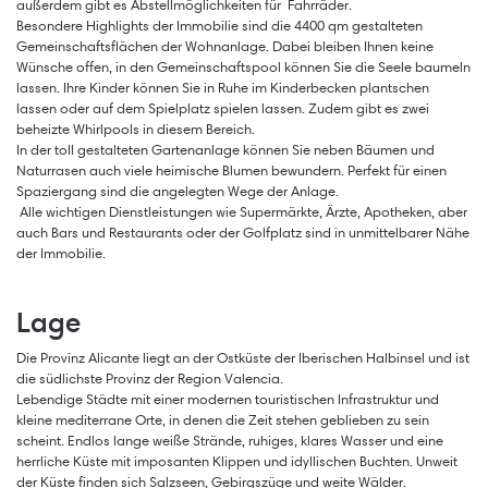
außerdem gibt es Abstellmöglichkeiten für Fahrräder.
Besondere Highlights der Immobilie sind die 4400 qm gestalteten
Gemeinschaftsflächen der Wohnanlage. Dabei bleiben Ihnen keine
Wünsche offen, in den Gemeinschaftspool können Sie die Seele baumeln
lassen. Ihre Kinder können Sie in Ruhe im Kinderbecken plantschen
lassen oder auf dem Spielplatz spielen lassen. Zudem gibt es zwei
beheizte Whirlpools in diesem Bereich.
In der toll gestalteten Gartenanlage können Sie neben Bäumen und
Naturrasen auch viele heimische Blumen bewundern. Perfekt für einen
Spaziergang sind die angelegten Wege der Anlage.
Alle wichtigen Dienstleistungen wie Supermärkte, Ärzte, Apotheken, aber
auch Bars und Restaurants oder der Golfplatz sind in unmittelbarer Nähe
der Immobilie.
Lage
Die Provinz Alicante liegt an der Ostküste der Iberischen Halbinsel und ist
die südlichste Provinz der Region Valencia.
Lebendige Städte mit einer modernen touristischen Infrastruktur und
kleine mediterrane Orte, in denen die Zeit stehen geblieben zu sein
scheint. Endlos lange weiße Strände, ruhiges, klares Wasser und eine
herrliche Küste mit imposanten Klippen und idyllischen Buchten. Unweit
der Küste finden sich Salzseen, Gebirgszüge und weite Wälder.