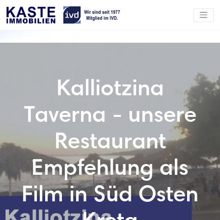
Kalliotzina
Taverna - unsere
Restaurant
Empfehlung als
Film in Süd Osten