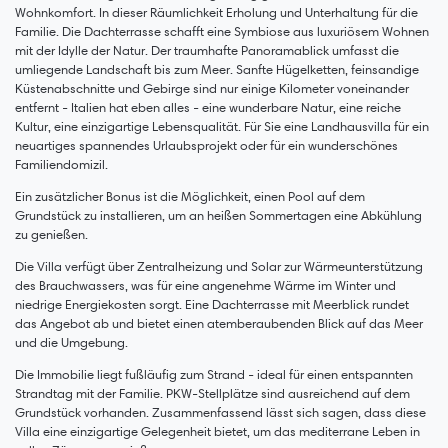
Wohnkomfort. In dieser Räumlichkeit Erholung und Unterhaltung für die
Familie. Die Dachterrasse schafft eine Symbiose aus luxuriösem Wohnen
mit der Idylle der Natur. Der traumhafte Panoramablick umfasst die
umliegende Landschaft bis zum Meer. Sanfte Hügelketten, feinsandige
Küstenabschnitte und Gebirge sind nur einige Kilometer voneinander
entfernt - Italien hat eben alles - eine wunderbare Natur, eine reiche
Kultur, eine einzigartige Lebensqualität. Für Sie eine Landhausvilla für ein
neuartiges spannendes Urlaubsprojekt oder für ein wunderschönes
Familiendomizil.
Ein zusätzlicher Bonus ist die Möglichkeit, einen Pool auf dem
Grundstück zu installieren, um an heißen Sommertagen eine Abkühlung
zu genießen.
Die Villa verfügt über Zentralheizung und Solar zur Wärmeunterstützung
des Brauchwassers, was für eine angenehme Wärme im Winter und
niedrige Energiekosten sorgt. Eine Dachterrasse mit Meerblick rundet
das Angebot ab und bietet einen atemberaubenden Blick auf das Meer
und die Umgebung.
Die Immobilie liegt fußläufig zum Strand - ideal für einen entspannten
Strandtag mit der Familie. PKW-Stellplätze sind ausreichend auf dem
Grundstück vorhanden. Zusammenfassend lässt sich sagen, dass diese
Villa eine einzigartige Gelegenheit bietet, um das mediterrane Leben in