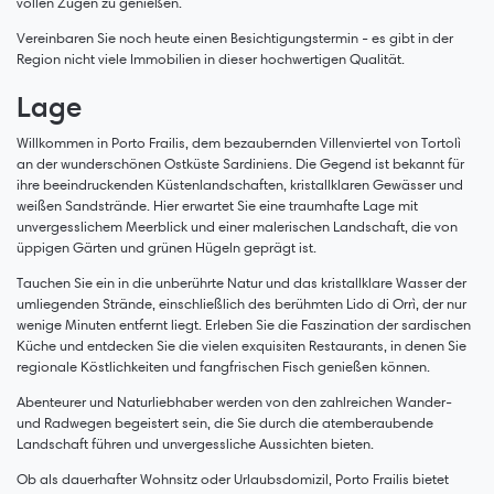
vollen Zügen zu genießen.
Vereinbaren Sie noch heute einen Besichtigungstermin - es gibt in der
Region nicht viele Immobilien in dieser hochwertigen Qualität.
Lage
Willkommen in Porto Frailis, dem bezaubernden Villenviertel von Tortolì
an der wunderschönen Ostküste Sardiniens. Die Gegend ist bekannt für
ihre beeindruckenden Küstenlandschaften, kristallklaren Gewässer und
weißen Sandstrände. Hier erwartet Sie eine traumhafte Lage mit
unvergesslichem Meerblick und einer malerischen Landschaft, die von
üppigen Gärten und grünen Hügeln geprägt ist.
Tauchen Sie ein in die unberührte Natur und das kristallklare Wasser der
umliegenden Strände, einschließlich des berühmten Lido di Orrì, der nur
wenige Minuten entfernt liegt. Erleben Sie die Faszination der sardischen
Küche und entdecken Sie die vielen exquisiten Restaurants, in denen Sie
regionale Köstlichkeiten und fangfrischen Fisch genießen können.
Abenteurer und Naturliebhaber werden von den zahlreichen Wander-
und Radwegen begeistert sein, die Sie durch die atemberaubende
Landschaft führen und unvergessliche Aussichten bieten.
Ob als dauerhafter Wohnsitz oder Urlaubsdomizil, Porto Frailis bietet