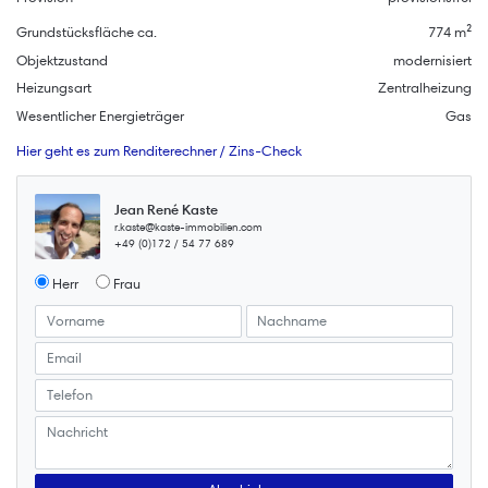
Grundstücksfläche ca.
774 m²
Objektzustand
modernisiert
Heizungsart
Zentralheizung
Wesentlicher Energieträger
Gas
Hier geht es zum Renditerechner / Zins-Check
Jean René Kaste
r.kaste@kaste-immobilien.com
+49 (0)172 / 54 77 689
Herr
Frau