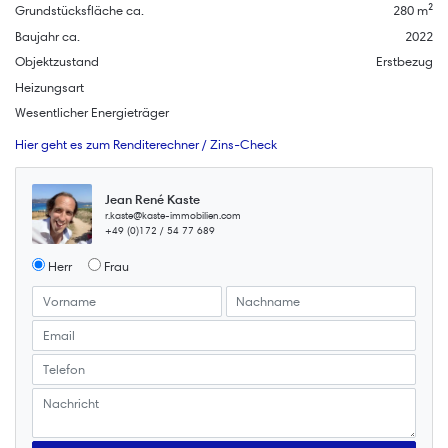
Grundstücksfläche ca.
280 m²
Baujahr ca.
2022
Objektzustand
Erstbezug
Heizungsart
Wesentlicher Energieträger
Hier geht es zum Renditerechner / Zins-Check
Jean René Kaste
r.kaste@kaste-immobilien.com
+49 (0)172 / 54 77 689
Herr
Frau