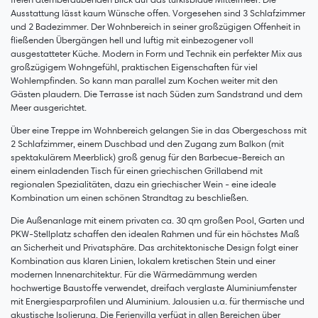
Ausstattung lässt kaum Wünsche offen. Vorgesehen sind 3 Schlafzimmer
und 2 Badezimmer. Der Wohnbereich in seiner großzügigen Offenheit in
fließenden Übergängen hell und luftig mit einbezogener voll
ausgestatteter Küche. Modern in Form und Technik ein perfekter Mix aus
großzügigem Wohngefühl, praktischen Eigenschaften für viel
Wohlempfinden. So kann man parallel zum Kochen weiter mit den
Gästen plaudern. Die Terrasse ist nach Süden zum Sandstrand und dem
Meer ausgerichtet.
Über eine Treppe im Wohnbereich gelangen Sie in das Obergeschoss mit
2 Schlafzimmer, einem Duschbad und den Zugang zum Balkon (mit
spektakulärem Meerblick) groß genug für den Barbecue-Bereich an
einem einladenden Tisch für einen griechischen Grillabend mit
regionalen Spezialitäten, dazu ein griechischer Wein - eine ideale
Kombination um einen schönen Strandtag zu beschließen.
Die Außenanlage mit einem privaten ca. 30 qm großen Pool, Garten und
PKW-Stellplatz schaffen den idealen Rahmen und für ein höchstes Maß
an Sicherheit und Privatsphäre. Das architektonische Design folgt einer
Kombination aus klaren Linien, lokalem kretischen Stein und einer
modernen Innenarchitektur. Für die Wärmedämmung werden
hochwertige Baustoffe verwendet, dreifach verglaste Aluminiumfenster
mit Energiesparprofilen und Aluminium. Jalousien u.a. für thermische und
akustische Isolierung. Die Ferienvilla verfügt in allen Bereichen über