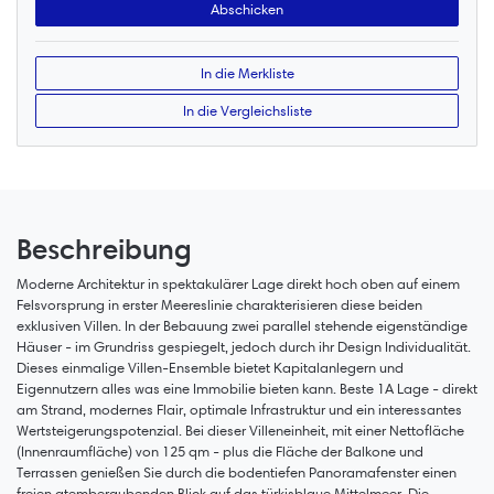
In die Merkliste
In die Vergleichsliste
Beschreibung
Moderne Architektur in spektakulärer Lage direkt hoch oben auf einem
Felsvorsprung in erster Meereslinie charakterisieren diese beiden
exklusiven Villen. In der Bebauung zwei parallel stehende eigenständige
Häuser - im Grundriss gespiegelt, jedoch durch ihr Design Individualität.
Dieses einmalige Villen-Ensemble bietet Kapitalanlegern und
Eigennutzern alles was eine Immobilie bieten kann. Beste 1A Lage - direkt
am Strand, modernes Flair, optimale Infrastruktur und ein interessantes
Wertsteigerungspotenzial. Bei dieser Villeneinheit, mit einer Nettofläche
(Innenraumfläche) von 125 qm - plus die Fläche der Balkone und
Terrassen genießen Sie durch die bodentiefen Panoramafenster einen
freien atemberaubenden Blick auf das türkisblaue Mittelmeer. Die