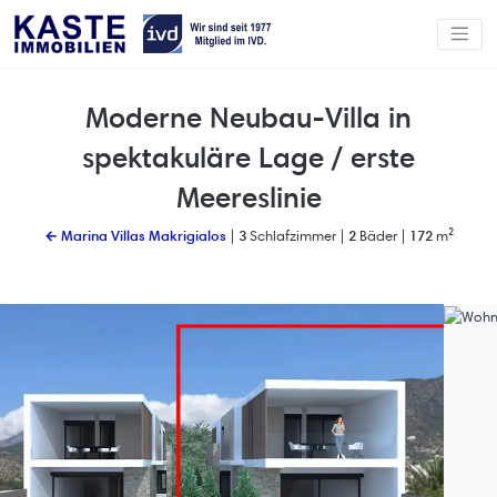
Moderne Neubau-Villa in
spektakuläre Lage / erste
Meereslinie
← Marina Villas Makrigialos
|
3
Schlafzimmer |
2
Bäder |
172
m²