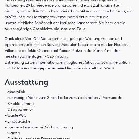
Kultbecher, 29 kg wiegende Bronzebarren, die als Zahlungsmittel
dienten, die Dorfkirche im byzantinischem Stil und vieles mehr. Kreta, die
größte Insel des Mittelmeers verzaubert nicht nur durch die
unvergleichliche Schönheit der kretische Landschaft. Sie ist auch die
tausendjährige Geschichte die Insel des Zeus.
Dank eines Vor-Ort-Managements, geringen Wartungskosten und
optimalen zusätzlichen Service-Modulen bieten diese beiden Neubau-
Villen die perfekte Chance auf "einen Platz an der Sonne" mit den
meisten Sonnentagen - 320 im Jahr.
Entfernung zu den internationalen Flughäfen: Sitia. ca. 36km, Heraklion
ca. 120km und der geplante neue Flughafen Kastelli ca. 96km
Ausstattung
- Meerblick
- nur wenige Meter zum Strand oder zum Yachthafen / Promenade
- 3 Schlafzimmer
- 2 Badezimmer
- Gäste-WC
- Einbauküche
- Sonnen-Terrasse mit Südausrichtung
- Garten
- Dreifach verglaste Fensterelemente