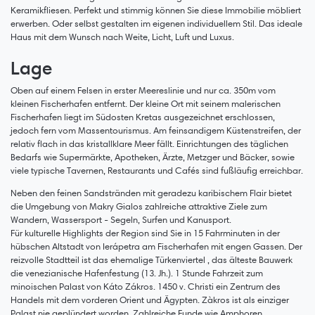
Keramikfliesen. Perfekt und stimmig können Sie diese Immobilie möbliert
erwerben. Oder selbst gestalten im eigenen individuellem Stil. Das ideale
Haus mit dem Wunsch nach Weite, Licht, Luft und Luxus.
Lage
Oben auf einem Felsen in erster Meereslinie und nur ca. 350m vom
kleinen Fischerhafen entfernt. Der kleine Ort mit seinem malerischen
Fischerhafen liegt im Südosten Kretas ausgezeichnet erschlossen,
jedoch fern vom Massentourismus. Am feinsandigem Küstenstreifen, der
relativ flach in das kristallklare Meer fällt. Einrichtungen des täglichen
Bedarfs wie Supermärkte, Apotheken, Ärzte, Metzger und Bäcker, sowie
viele typische Tavernen, Restaurants und Cafés sind fußläufig erreichbar.
Neben den feinen Sandstränden mit geradezu karibischem Flair bietet
die Umgebung von Makry Gialos zahlreiche attraktive Ziele zum
Wandern, Wassersport - Segeln, Surfen und Kanusport.
Für kulturelle Highlights der Region sind Sie in 15 Fahrminuten in der
hübschen Altstadt von Ierápetra am Fischerhafen mit engen Gassen. Der
reizvolle Stadtteil ist das ehemalige Türkenviertel , das älteste Bauwerk
die venezianische Hafenfestung (13. Jh.). 1 Stunde Fahrzeit zum
minoischen Palast von Káto Zákros. 1450 v. Christi ein Zentrum des
Handels mit dem vorderen Orient und Ägypten. Zàkros ist als einziger
Palast nie geplündert worden. Zahlreiche Funde wie Amphoren,