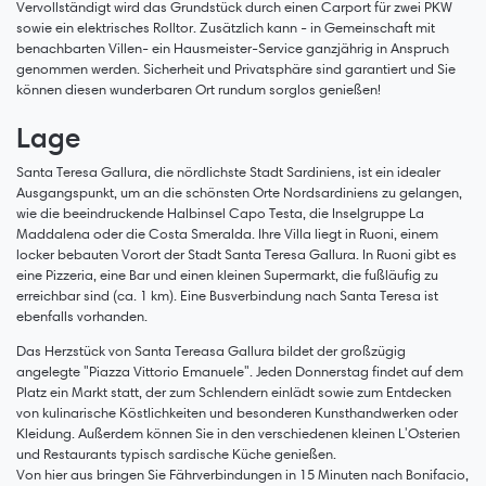
Vervollständigt wird das Grundstück durch einen Carport für zwei PKW
sowie ein elektrisches Rolltor. Zusätzlich kann - in Gemeinschaft mit
benachbarten Villen- ein Hausmeister-Service ganzjährig in Anspruch
genommen werden. Sicherheit und Privatsphäre sind garantiert und Sie
können diesen wunderbaren Ort rundum sorglos genießen!
Lage
Santa Teresa Gallura, die nördlichste Stadt Sardiniens, ist ein idealer
Ausgangspunkt, um an die schönsten Orte Nordsardiniens zu gelangen,
wie die beeindruckende Halbinsel Capo Testa, die Inselgruppe La
Maddalena oder die Costa Smeralda. Ihre Villa liegt in Ruoni, einem
locker bebauten Vorort der Stadt Santa Teresa Gallura. In Ruoni gibt es
eine Pizzeria, eine Bar und einen kleinen Supermarkt, die fußläufig zu
erreichbar sind (ca. 1 km). Eine Busverbindung nach Santa Teresa ist
ebenfalls vorhanden.
Das Herzstück von Santa Tereasa Gallura bildet der großzügig
angelegte "Piazza Vittorio Emanuele". Jeden Donnerstag findet auf dem
Platz ein Markt statt, der zum Schlendern einlädt sowie zum Entdecken
von kulinarische Köstlichkeiten und besonderen Kunsthandwerken oder
Kleidung. Außerdem können Sie in den verschiedenen kleinen L'Osterien
und Restaurants typisch sardische Küche genießen.
Von hier aus bringen Sie Fährverbindungen in 15 Minuten nach Bonifacio,