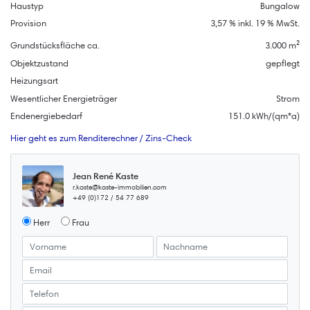
Haustyp
Bungalow
Provision
3,57 % inkl. 19 % MwSt.
Grundstücksfläche ca.
3.000 m²
Objektzustand
gepflegt
Heizungsart
Wesentlicher Energieträger
Strom
Endenergiebedarf
151.0 kWh/(qm*a)
Hier geht es zum Renditerechner / Zins-Check
Jean René Kaste
r.kaste@kaste-immobilien.com
+49 (0)172 / 54 77 689
Herr
Frau