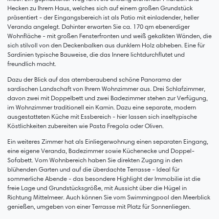
Hecken zu Ihrem Haus, welches sich auf einem großen Grundstück
präsentiert - der Eingangsbereich ist als Patio mit einladender, heller
Veranda angelegt. Dahinter erwarten Sie ca. 170 qm ebenerdiger
Wohnfläche - mit großen Fensterfronten und weiß gekalkten Wänden, die
sich stilvoll von den Deckenbalken aus dunklem Holz abheben. Eine für
Sardinien typische Bauweise, die das Innere lichtdurchflutet und
freundlich macht.
Dazu der Blick auf das atemberaubend schöne Panorama der
sardischen Landschaft von Ihrem Wohnzimmer aus. Drei Schlafzimmer,
davon zwei mit Doppelbett und zwei Badezimmer stehen zur Verfügung,
im Wohnzimmer traditionell ein Kamin. Dazu eine separate, modern
ausgestatteten Küche mit Essbereich - hier lassen sich inseltypische
Köstlichkeiten zubereiten wie Pasta Fregola oder Oliven.
Ein weiteres Zimmer hat als Einliegerwohnung einen separaten Eingang,
eine eigene Veranda, Badezimmer sowie Küchenecke und Doppel-
Sofabett. Vom Wohnbereich haben Sie direkten Zugang in den
blühenden Garten und auf die überdachte Terrasse - Ideal für
sommerliche Abende - das besondere Highlight der Immobilie ist die
freie Lage und Grundstücksgröße, mit Aussicht über die Hügel in
Richtung Mittelmeer. Auch können Sie vom Swimmingpool den Meerblick
genießen, umgeben von einer Terrasse mit Platz für Sonnenliegen.