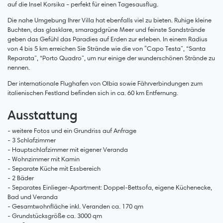
auf die Insel Korsika - perfekt für einen Tagesausflug.
Die nahe Umgebung Ihrer Villa hat ebenfalls viel zu bieten. Ruhige kleine
Buchten, das glasklare, smaragdgrüne Meer und feinste Sandstrände
geben das Gefühl das Paradies auf Erden zur erleben. In einem Radius
von 4 bis 5 km erreichen Sie Strände wie die von "Capo Testa”, “Santa
Reparata”, “Porto Quadro”, um nur einige der wunderschönen Strände zu
nennen.
Der internationale Flughafen von Olbia sowie Fährverbindungen zum
italienischen Festland befinden sich in ca. 60 km Entfernung.
Ausstattung
- weitere Fotos und ein Grundriss auf Anfrage
- 3 Schlafzimmer
- Hauptschlafzimmer mit eigener Veranda
- Wohnzimmer mit Kamin
- Separate Küche mit Essbereich
- 2 Bäder
- Separates Einlieger-Apartment: Doppel-Bettsofa, eigene Küchenecke,
Bad und Veranda
- Gesamtwohnfläche inkl. Veranden ca. 170 qm
- Grundstücksgröße ca. 3000 qm