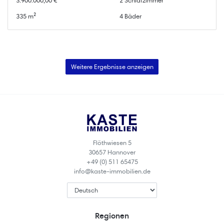
3.900.000,00 €
2 Schlafzimmer
335 m²
4 Bäder
Weitere Ergebnisse anzeigen
Flöthwiesen 5
30657 Hannover
+49 (0) 511 65475
info@kaste-immobilien.de
Regionen