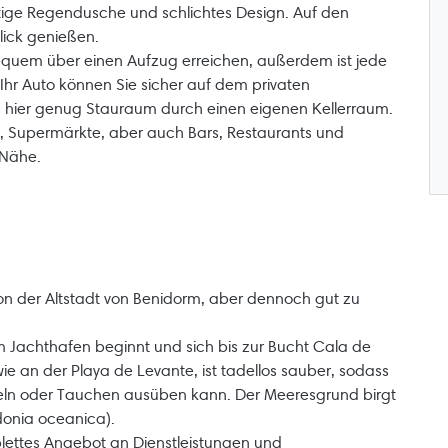
ge Regendusche und schlichtes Design. Auf den
lick genießen.
equem über einen Aufzug erreichen, außerdem ist jede
Ihr Auto können Sie sicher auf dem privaten
es hier genug Stauraum durch einen eigenen Kellerraum.
e, Supermärkte, aber auch Bars, Restaurants und
r Nähe.
von der Altstadt von Benidorm, aber dennoch gut zu
m Jachthafen beginnt und sich bis zur Bucht Cala de
wie an der Playa de Levante, ist tadellos sauber, sodass
heln oder Tauchen ausüben kann. Der Meeresgrund birgt
onia oceanica).
plettes Angebot an Dienstleistungen und