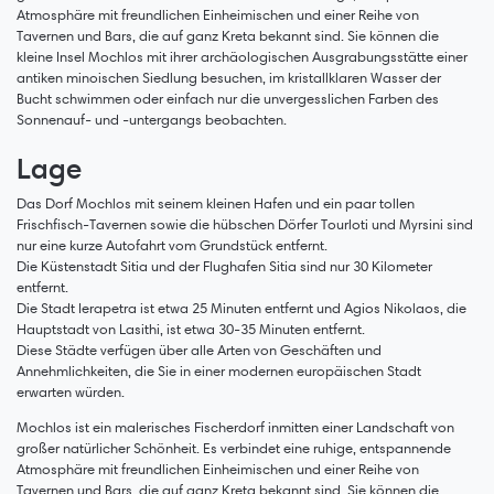
Atmosphäre mit freundlichen Einheimischen und einer Reihe von
Tavernen und Bars, die auf ganz Kreta bekannt sind. Sie können die
kleine Insel Mochlos mit ihrer archäologischen Ausgrabungsstätte einer
antiken minoischen Siedlung besuchen, im kristallklaren Wasser der
Bucht schwimmen oder einfach nur die unvergesslichen Farben des
Sonnenauf- und -untergangs beobachten.
Lage
Das Dorf Mochlos mit seinem kleinen Hafen und ein paar tollen
Frischfisch-Tavernen sowie die hübschen Dörfer Tourloti und Myrsini sind
nur eine kurze Autofahrt vom Grundstück entfernt.
Die Küstenstadt Sitia und der Flughafen Sitia sind nur 30 Kilometer
entfernt.
Die Stadt Ierapetra ist etwa 25 Minuten entfernt und Agios Nikolaos, die
Hauptstadt von Lasithi, ist etwa 30-35 Minuten entfernt.
Diese Städte verfügen über alle Arten von Geschäften und
Annehmlichkeiten, die Sie in einer modernen europäischen Stadt
erwarten würden.
Mochlos ist ein malerisches Fischerdorf inmitten einer Landschaft von
großer natürlicher Schönheit. Es verbindet eine ruhige, entspannende
Atmosphäre mit freundlichen Einheimischen und einer Reihe von
Tavernen und Bars, die auf ganz Kreta bekannt sind. Sie können die