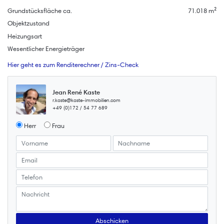
Grundstücksfläche ca.
71.018 m²
Objektzustand
Heizungsart
Wesentlicher Energieträger
Hier geht es zum Renditerechner / Zins-Check
Jean René Kaste
r.kaste@kaste-immobilien.com
+49 (0)172 / 54 77 689
Herr
Frau