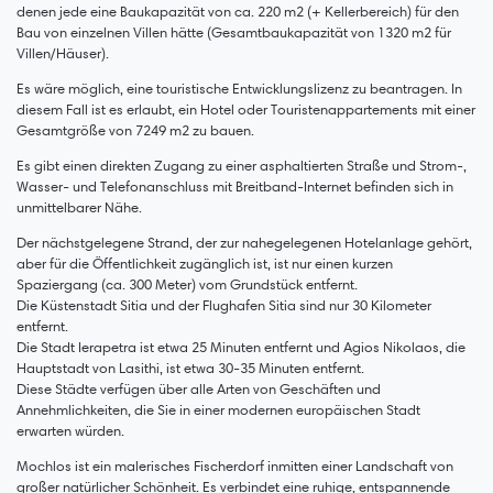
denen jede eine Baukapazität von ca. 220 m2 (+ Kellerbereich) für den
Bau von einzelnen Villen hätte (Gesamtbaukapazität von 1320 m2 für
Villen/Häuser).
Es wäre möglich, eine touristische Entwicklungslizenz zu beantragen. In
diesem Fall ist es erlaubt, ein Hotel oder Touristenappartements mit einer
Gesamtgröße von 7249 m2 zu bauen.
Es gibt einen direkten Zugang zu einer asphaltierten Straße und Strom-,
Wasser- und Telefonanschluss mit Breitband-Internet befinden sich in
unmittelbarer Nähe.
Der nächstgelegene Strand, der zur nahegelegenen Hotelanlage gehört,
aber für die Öffentlichkeit zugänglich ist, ist nur einen kurzen
Spaziergang (ca. 300 Meter) vom Grundstück entfernt.
Die Küstenstadt Sitia und der Flughafen Sitia sind nur 30 Kilometer
entfernt.
Die Stadt Ierapetra ist etwa 25 Minuten entfernt und Agios Nikolaos, die
Hauptstadt von Lasithi, ist etwa 30-35 Minuten entfernt.
Diese Städte verfügen über alle Arten von Geschäften und
Annehmlichkeiten, die Sie in einer modernen europäischen Stadt
erwarten würden.
Mochlos ist ein malerisches Fischerdorf inmitten einer Landschaft von
großer natürlicher Schönheit. Es verbindet eine ruhige, entspannende