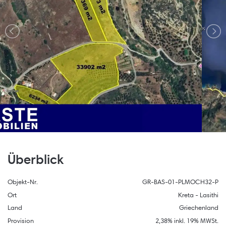
Überblick
Objekt-Nr.
GR-BAS-01-PLMOCH32-P
Ort
Kreta - Lasithi
Land
Griechenland
Provision
2,38% inkl. 19% MWSt.